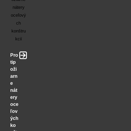
Pro
tip
oži
arn
e
nát
ery
oce
ľov
ých
ko