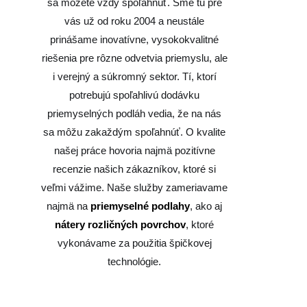
sa môžete vždy spoľahnúť. Sme tu pre
vás už od roku 2004 a neustále
prinášame inovatívne, vysokokvalitné
riešenia pre rôzne odvetvia priemyslu, ale
i verejný a súkromný sektor. Tí, ktorí
potrebujú spoľahlivú dodávku
priemyselných podláh vedia, že na nás
sa môžu zakaždým spoľahnúť. O kvalite
našej práce hovoria najmä pozitívne
recenzie našich zákazníkov, ktoré si
veľmi vážime. Naše služby zameriavame
najmä na
priemyselné podlahy
, ako aj
nátery rozličných povrcho
v
, ktoré
vykonávame za použitia špičkovej
technológie.