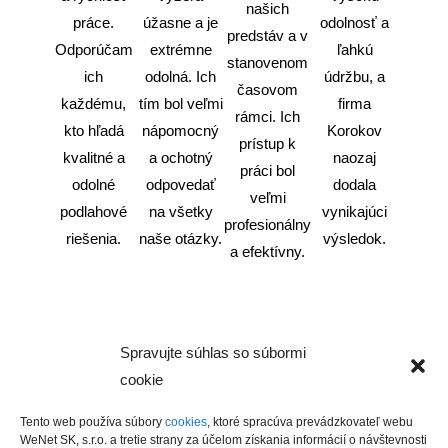
našich
práce.
úžasne a je
odolnosť a
predstáv a v
Odporúčam
extrémne
ľahkú
stanovenom
ich
odolná. Ich
údržbu, a
časovom
každému,
tím bol veľmi
firma
rámci. Ich
kto hľadá
nápomocný
Korokov
prístup k
kvalitné a
a ochotný
naozaj
práci bol
odolné
odpovedať
dodala
veľmi
podlahové
na všetky
vynikajúci
profesionálny
riešenia.
naše otázky.
výsledok.
a efektívny.
Spravujte súhlas so súbormi
cookie
Tento web používa súbory
cookies
, ktoré spracúva prevádzkovateľ webu
Korokov HD s.r.o.
WeNet SK, s.r.o. a tretie strany za účelom získania informácií o návštevnosti