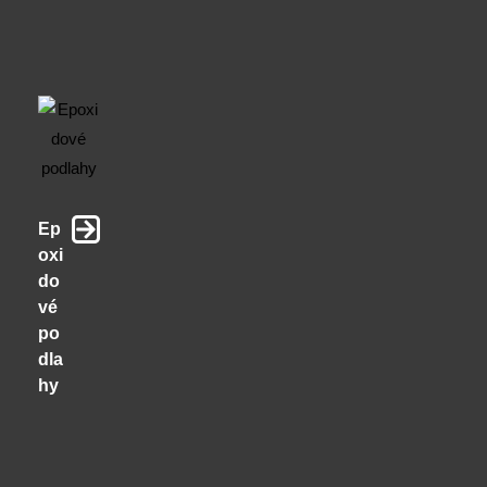
Ep
oxi
do
vé
po
dla
hy