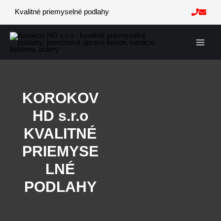
Preskočiť
Kvalitné priemyselné podlahy
na
obsah
M
a
i
KOROKOV
n
HD s.r.o
M
KVALITNÉ
PRIEMYSE
e
LNÉ
n
PODLAHY
u