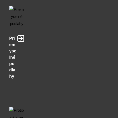
Pri
em
yse
lné
po
dla
hy