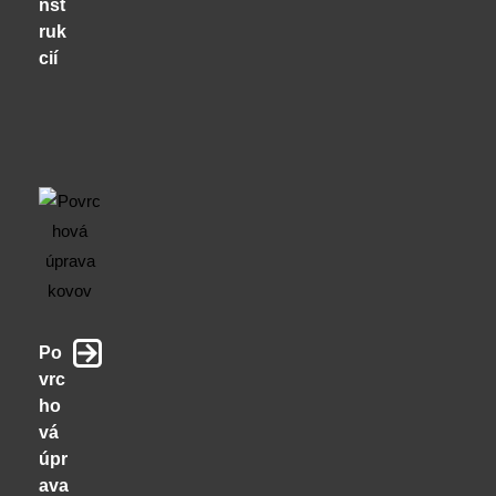
nšt
ruk
cií
Po
vrc
ho
vá
úpr
ava