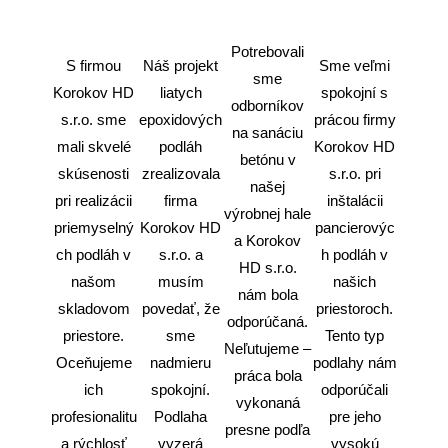
Potrebovali
S firmou
Náš projekt
Sme veľmi
sme
Korokov HD
liatych
spokojní s
odborníkov
s.r.o. sme
epoxidových
prácou firmy
na sanáciu
mali skvelé
podláh
Korokov HD
betónu v
skúsenosti
zrealizovala
s.r.o. pri
našej
pri realizácii
firma
inštalácii
výrobnej hale
priemyselný
Korokov HD
pancierovýc
a Korokov
ch podláh v
s.r.o. a
h podláh v
HD s.r.o.
našom
musím
našich
nám bola
skladovom
povedať, že
priestoroch.
odporúčaná.
priestore.
sme
Tento typ
Neľutujeme –
Oceňujeme
nadmieru
podlahy nám
práca bola
ich
spokojní.
odporúčali
vykonaná
profesionalitu
Podlaha
pre jeho
presne podľa
a rýchlosť
vyzerá
vysokú