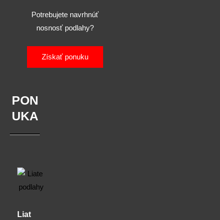
Potrebujete navrhnúť
nosnosť podlahy?
Získať ponuku
PON
UKA
Liat